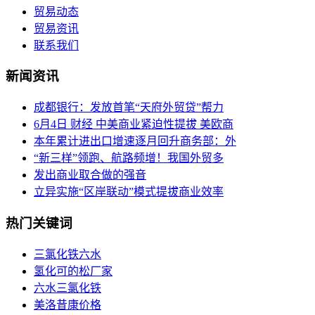
贸易动态
贸易资讯
联系我们
新闻资讯
成都银行：发放首笔“天府外贸贷”帮力
6月4日 财经 中美商业紧迫性提拔 美欧商
本年累计进出口增速逐月回升商务部：外
“新三样”领跑、航路频增！我国外贸多
发出商业取合做的强音
立异实施“区岸联动”模式提拔商业效率
热门关键词
三氯化铁六水
氢化可的松厂家
六水三氯化铁
美洛昔康价格