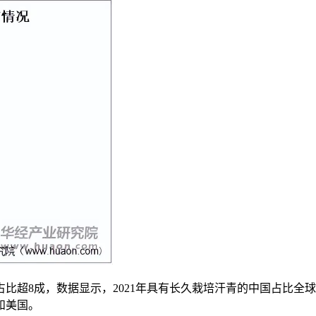
8成，数据显示，2021年具有长久栽培汗青的中国占比全球黄
和美国。